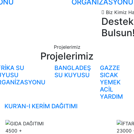
ONU
ORGANİZASYONU
Biz Kimiz
Ha
Destek
Bulsun
Projelerimiz
Projelerimiz
FRİKA SU
BANGLADEŞ
GAZZE
UYUSU
SU KUYUSU
SICAK
RGANİZASYONU
YEMEK
ACİL
YARDIM
KUR'AN-I KERİM DAĞITIMI
4500
+
23000