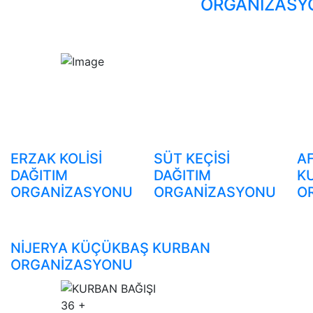
ORGANİZASY
ERZAK KOLİSİ
SÜT KEÇİSİ
A
DAĞITIM
DAĞITIM
K
ORGANİZASYONU
ORGANİZASYONU
O
NİJERYA KÜÇÜKBAŞ KURBAN
ORGANİZASYONU
36
+