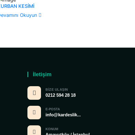
KURBAN KESİMİ
Devamını Okuyun
İletişim
BIZE ULAŞIN
0212 594 28 18
E-POSTA
info@kardeslik...
KONUM
Arnavutköy / İstanbul