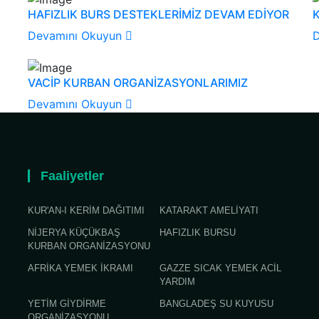
HAFIZLIK BURS DESTEKLERİMİZ DEVAM EDİYOR
Devamını Okuyun
VACİP KURBAN ORGANİZASYONLARIMIZ
Devamını Okuyun
Faaliyetler
KUR'AN-I KERİM DAĞITIMI
KATARAKT AMELİYATI
NİJERYA KÜÇÜKBAŞ
HAFIZLIK BURSU
KURBAN ORGANİZASYONU
AFRİKA YEMEK İKRAMI
GAZZE SICAK YEMEK ACİL
YARDIM
YETİM GİYDİRME
BANGLADEŞ SU KUYUSU
ORGANİZASYONU