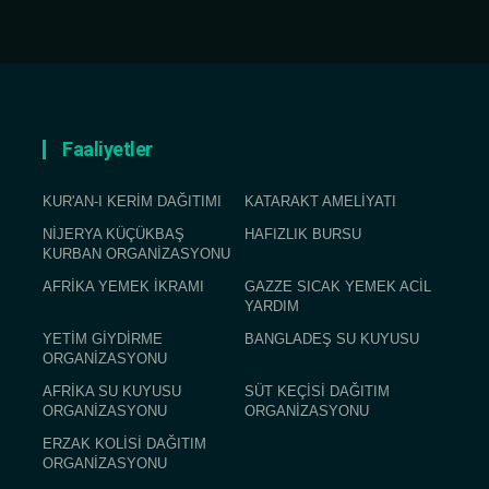
Faaliyetler
KUR'AN-I KERİM DAĞITIMI
KATARAKT AMELİYATI
NİJERYA KÜÇÜKBAŞ
HAFIZLIK BURSU
KURBAN ORGANİZASYONU
AFRİKA YEMEK İKRAMI
GAZZE SICAK YEMEK ACİL
YARDIM
YETİM GİYDİRME
BANGLADEŞ SU KUYUSU
ORGANİZASYONU
AFRİKA SU KUYUSU
SÜT KEÇİSİ DAĞITIM
ORGANİZASYONU
ORGANİZASYONU
ERZAK KOLİSİ DAĞITIM
ORGANİZASYONU