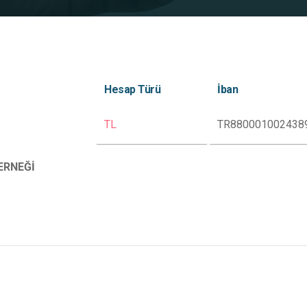
Hesap Türü
İban
TL
TR880001002438
ERNEĞİ