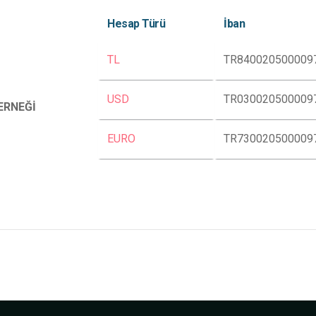
Hesap Türü
İban
TL
TR840020500009
USD
TR030020500009
ERNEĞİ
EURO
TR730020500009