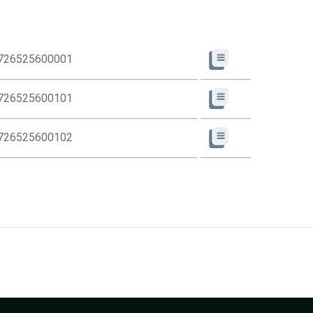
726525600001
726525600101
726525600102