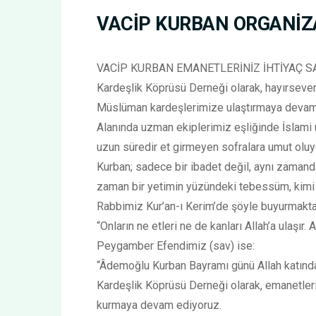
VACİP KURBAN ORGANİZ
VACİP KURBAN EMANETLERİNİZ İHTİYAÇ S
Kardeşlik Köprüsü Derneği olarak, hayırseverle
Müslüman kardeşlerimize ulaştırmaya devam
Alanında uzman ekiplerimiz eşliğinde İslami u
uzun süredir et girmeyen sofralara umut oluyor
Kurban; sadece bir ibadet değil, aynı zamanda
zaman bir yetimin yüzündeki tebessüm, kimi z
Rabbimiz Kur’an-ı Kerim’de şöyle buyurmakta
“Onların ne etleri ne de kanları Allah’a ulaşır.
Peygamber Efendimiz (sav) ise:
“Âdemoğlu Kurban Bayramı günü Allah katında 
Kardeşlik Köprüsü Derneği olarak, emanetlerin
kurmaya devam ediyoruz.