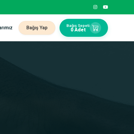
Bağış Sepeti
rımız
Bağış Yap
0 Adet