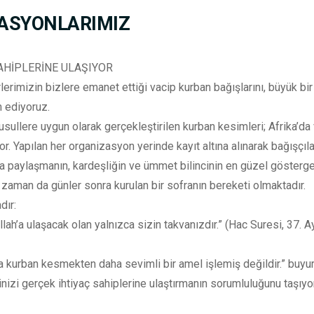
ASYONLARIMIZ
AHİPLERİNE ULAŞIYOR
rimizin bizlere emanet ettiği vacip kurban bağışlarını, büyük bir h
 ediyoruz.
sullere uygun olarak gerçekleştirilen kurban kesimleri; Afrika’d
. Yapılan her organizasyon yerinde kayıt altına alınarak bağışçılar
 paylaşmanın, kardeşliğin ve ümmet bilincinin en güzel göstergele
aman da günler sonra kurulan bir sofranın bereketi olmaktadır.
dır:
 Allah’a ulaşacak olan yalnızca sizin takvanızdır.” (Hac Suresi, 37. A
kurban kesmekten daha sevimli bir amel işlemiş değildir.” buyurm
izi gerçek ihtiyaç sahiplerine ulaştırmanın sorumluluğunu taşıyor;