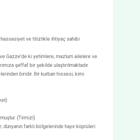
assasiyet ve titizlikle ihtiyaç sahibi
a ve Gazze'de ki yetimlere, mazlum ailelere ve
ımıza şeffaf bir şekilde ulaştırılmaktadır.
rinden biridir. Bir kurban hissesi, kimi
yet)
uştur. (Tirmizî)
 dünyanın farklı bölgelerinde hayır köprüleri