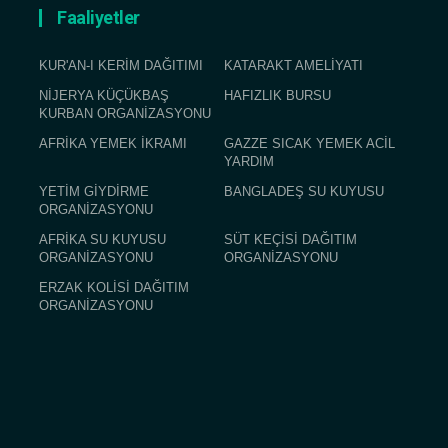
Faaliyetler
KUR'AN-I KERİM DAĞITIMI
KATARAKT AMELİYATI
NİJERYA KÜÇÜKBAŞ
HAFIZLIK BURSU
KURBAN ORGANİZASYONU
AFRİKA YEMEK İKRAMI
GAZZE SICAK YEMEK ACİL
YARDIM
YETİM GİYDİRME
BANGLADEŞ SU KUYUSU
ORGANİZASYONU
AFRİKA SU KUYUSU
SÜT KEÇİSİ DAĞITIM
ORGANİZASYONU
ORGANİZASYONU
ERZAK KOLİSİ DAĞITIM
ORGANİZASYONU