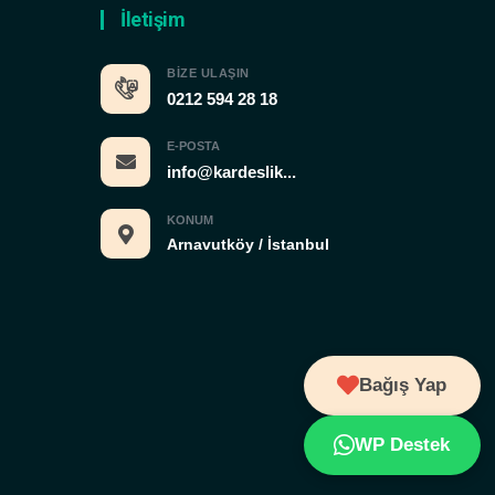
İletişim
BIZE ULAŞIN
0212 594 28 18
E-POSTA
info@kardeslik...
KONUM
Arnavutköy / İstanbul
Bağış Yap
WP Destek