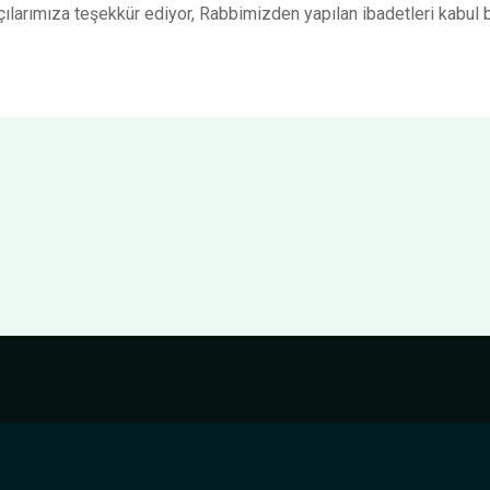
çılarımıza teşekkür ediyor, Rabbimizden yapılan ibadetleri kabul 