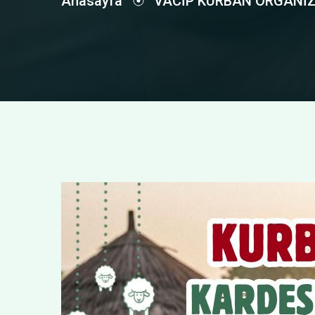
Anasayfa
VACİP KURBAN ORGANİ